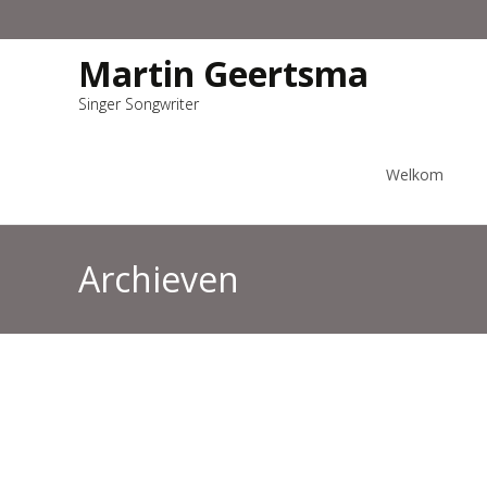
Martin Geertsma
Singer Songwriter
Ga
naar
Welkom
de
inhoud
Archieven