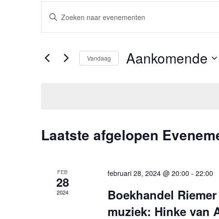
Evenementen
Vul
Zoeken
een
keyword
en
in.
Aankomende
Vandaag
Zoek
weergeven
Selecteer
voor
navigatie
een
Evenementen
datum.
met
keyword.
Laatste afgelopen Evenem
FEB
februari 28, 2024 @ 20:00
-
22:00
28
Boekhandel Riemer 
2024
muziek: Hinke van 