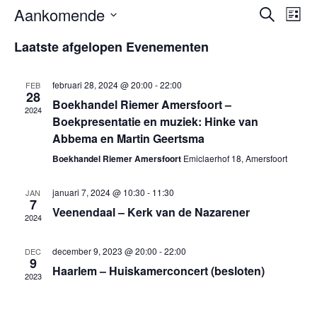
Even
Ev
Aankomende
Zoeken
Lijst
we
Selecteer
Zoek
Laatste afgelopen Evenementen
nav
een
en
datum.
februari 28, 2024 @ 20:00
-
22:00
FEB
weerg
28
Boekhandel Riemer Amersfoort –
2024
Boekpresentatie en muziek: Hinke van
naviga
Abbema en Martin Geertsma
Boekhandel Riemer Amersfoort
Emiclaerhof 18, Amersfoort
januari 7, 2024 @ 10:30
-
11:30
JAN
7
Veenendaal – Kerk van de Nazarener
2024
december 9, 2023 @ 20:00
-
22:00
DEC
9
Haarlem – Huiskamerconcert (besloten)
2023